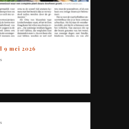
 9 mei 2026
s
t
s