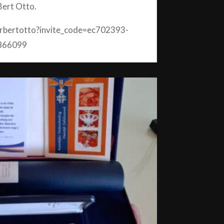
Bert Otto.
erbertotto?invite_code=ec702393-
866099