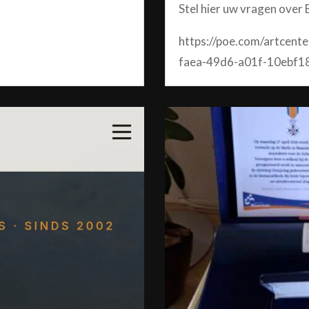
Stel hier uw vragen over 
https://poe.com/artcent
faea-49d6-a01f-10ebf1