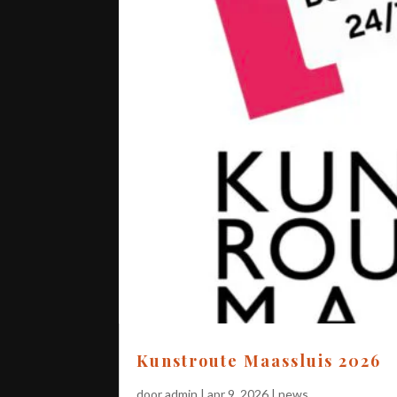
Kunstroute Maassluis 2026
door
admin
|
apr 9, 2026
|
news