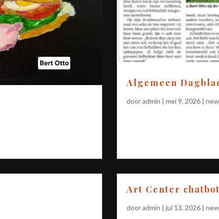
Algemeen Dagblad
door
admin
|
mei 9, 2026
|
new
Art Center chatbo
door
admin
|
jul 13, 2026
|
new