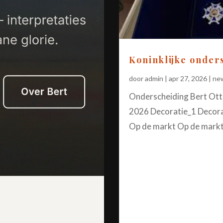
Koninklijke onder
door
admin
|
apr 27, 2026
|
ne
Onderscheiding Bert Ott
2026 Decoratie_1 Decorat
Op de markt Op de markt