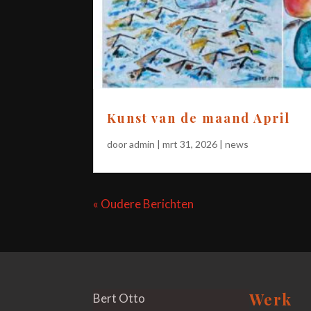
Kunst van de maand April
door
admin
|
mrt 31, 2026
|
news
« Oudere Berichten
Werk
Bert Otto