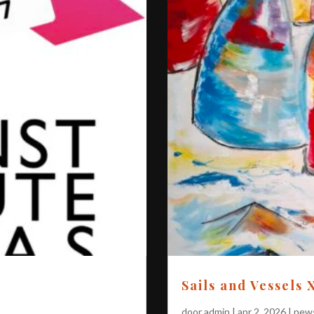
Sails and Vessels 
door
admin
|
apr 2, 2026
|
new