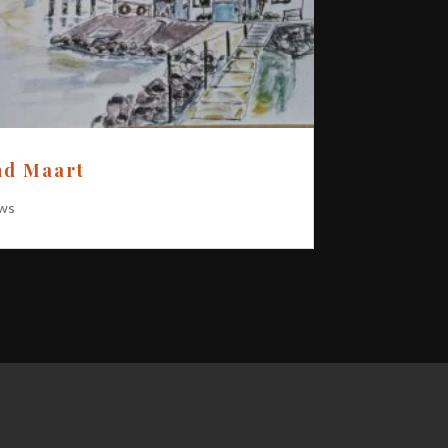
nd Maart
ws