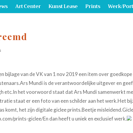
ews
Art Center
Kunst Lease
Prints
Werk/Port
reemd
s
een bijlage van de VK van 1 nov 2019 een item over goedkope
stenaars.Ars Mundi is de verantwoordelijke uitgever en geef
h etc.In het voorwoord staat dat Ars Mundi samenwerkt me
stratie staat er een foto van een schilder aan het werk.Het b
as komt, het zijn digitale giclee prints.Beetje misleidend.Gicle
.com/prints-giclee/En dan heeft u uniek en exclusief werk.