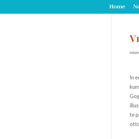
Home
N
V
new
In 
kun
Gog
illu
te p
otto